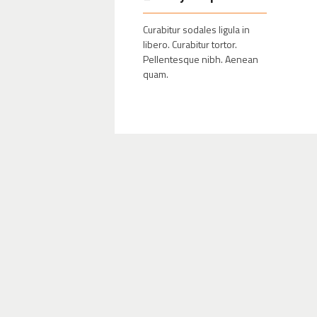
Curabitur sodales ligula in
libero. Curabitur tortor.
Pellentesque nibh. Aenean
quam.
Nun
Pr
jus