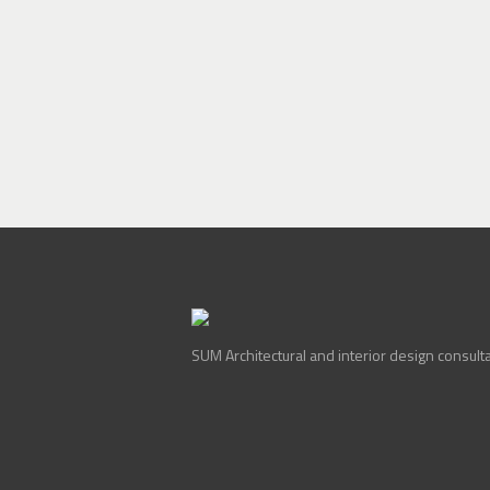
adipisicing el
Balmer Famil
SUM Architectural and interior design consult