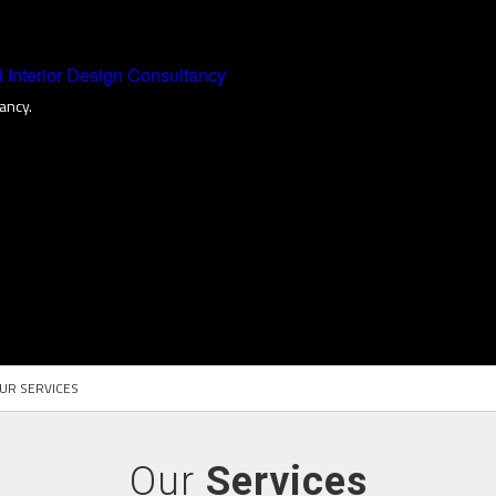
ancy.
UR SERVICES
Our
Services