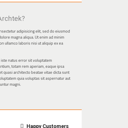
Archtek?
nsectetur adipisicing elit, sed do eiusmod
 dolore magna aliqua. Ut enim ad minim
n ullamco laboris nisi ut aliquip ex ea
iste natus error sit voluptatem
ntium, totam rem aperiam, eaque ipsa
et quasi architecto beatae vitae dicta sunt
luptatem quia voluptas sit aspernatur aut
uuntur magni.
Happy Customers