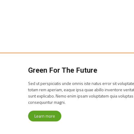
Green For The Future
Sed ut perspiciatis unde omnis iste natus error sit volupt
totam rem aperiam, eaque ipsa quae abillo inventore veritati
sunt explicabo. Nemo enim ipsam voluptatem quia voluptas si
consequuntur magni.
Learn more