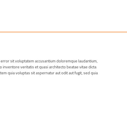
s error sit voluptatem accusantium doloremque laudantium,
 inventore veritatis et quasi architecto beatae vitae dicta
m quia voluptas sit aspernatur aut odit aut fugit, sed quia