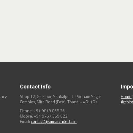
it!
y, New York
Contact Info
Impo
Shop 12, Gr. Floor, Sankalp – II, Poonam Sagar
Home
ancy
Complex, Mira Road (East), Thane – 401107.
Archit
Phone: +91 9819 068 361
Mobile: +91 9757 359 622
Email:
contact@sumarchitects.in