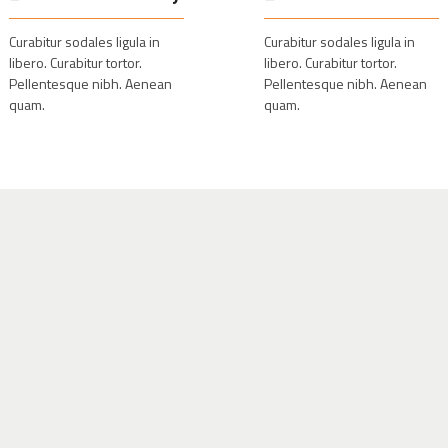
Curabitur sodales ligula in
Curabitur sodales ligula in
libero. Curabitur tortor.
libero. Curabitur tortor.
Pellentesque nibh. Aenean
Pellentesque nibh. Aenean
quam.
quam.
c feugiat mi a tellus at consequat.
oinquam. Etiam ultrices. Suspendisse in
to sit etiam magna luctus suscipit.